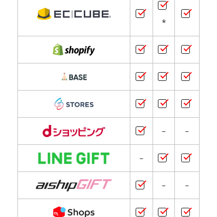
*
–
–
–
–
–