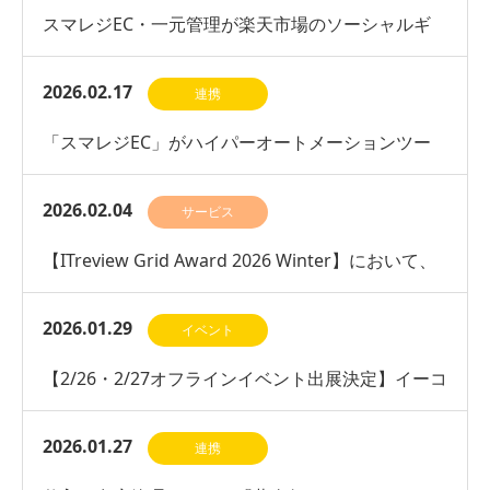
スマレジEC・一元管理が楽天市場のソーシャルギ
フト機能に対応開始
2026.02.17
連携
「スマレジEC」がハイパーオートメーションツー
ル「Yoom」とのAPI連携開始
2026.02.04
サービス
【ITreview Grid Award 2026 Winter】において、
ネットショップ管理部門で…
2026.01.29
イベント
【2/26・2/27オフラインイベント出展決定】イーコ
マースフェア 東京 2026に出展いたします
2026.01.27
連携