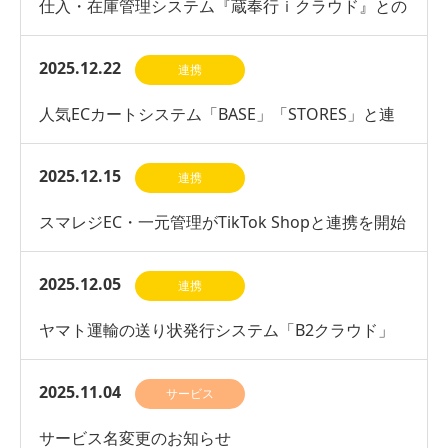
仕入・在庫管理システム『蔵奉行ｉクラウド』との
連携を開始
2025.12.22
連携
人気ECカートシステム「BASE」「STORES」と連
携開始
2025.12.15
連携
スマレジEC・一元管理がTikTok Shopと連携を開始
2025.12.05
連携
ヤマト運輸の送り状発行システム「B2クラウド」
との連携を開始
2025.11.04
サービス
サービス名変更のお知らせ