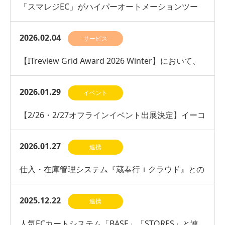
「スマレジEC」がハイパーオートメーションツー
ル「Yoom」とのAPI連携開始
2026.02.04
サービス
【ITreview Grid Award 2026 Winter】において、
ネットショップ管理部門で…
2026.01.29
イベント
【2/26・2/27オフラインイベント出展決定】イーコ
マースフェア 東京 2026に出展いたします
2026.01.27
連携
仕入・在庫管理システム『蔵奉行ｉクラウド』との
連携を開始
2025.12.22
連携
人気ECカートシステム「BASE」「STORES」と連