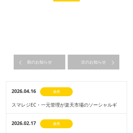
前のお知らせ
次のお知らせ
2026.04.16
連携
スマレジEC・一元管理が楽天市場のソーシャルギ
フト機能に対応開始
2026.02.17
連携