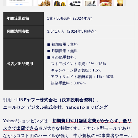
年間流通総額
1兆7,506億円（2024年度）
月間訪問者数
3,541万人（2024年5月時点）
◼︎ 初期費用：無料
◼︎ 月額費用：無料
◼︎ その他手数料：
出店／出品費用
・ストアポイント原資：1%～15%
・キャンペーン原資負担：1.5%
・アフィリエイト報酬原資：1%～50%
・決済手数料：3.0%〜
引用：
LINEヤフー株式会社（決算説明会資料）
、
ニールセン デジタル株式会社
、
Yahoo!ショッピング
Yahoo!ショッピングは、
初期費用や月額固定費がかからず、低リ
スクで出店できる
点が大きな特徴です。テナント型モールであり
ながらコスト面のハードルが低く、中小規模のEC事業者やモール