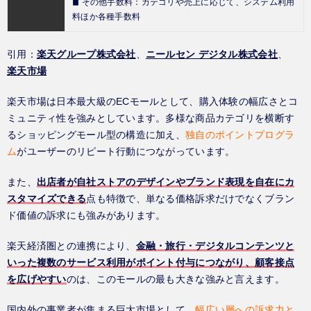
◼︎ その他手数料：カテゴリや売上に応じて、システム利用
料ほか各種手数料
引用：
楽天グループ株式会社
、
ニールセン デジタル株式会社
、
楽天市場
楽天市場は日本最大級のECモールとして、購入体験の幅広さとコ
ミュニティ性を強みとしています。多様な商品カテゴリを横断す
るショッピングモール型の構造に加え、
独自のポイントプログラ
ム
がユーザーのリピート行動につながっています。
また、
出店者が自社ストアのデザインやブランド表現を自在にカ
スタマイズできる
点も特徴で、単なる価格訴求だけでなくブラン
ド価値の訴求にも強みがあります。
楽天経済圏との連携により、
金融・旅行・デジタルコンテンツと
いった複数のサービス利用がポイント付与につながり、顧客接点
を広げやすい
のは、このモールの最も大きな強みと言えます。
国内外の事業者が集まる巨大市場として、
幅広い層への訴求力と