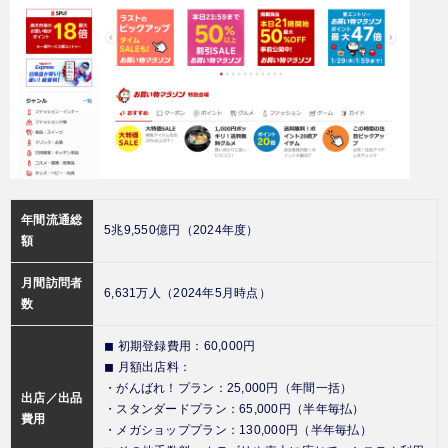
年間流通総
5兆9,550億円（2024年度）
額
月間訪問者
6,631万人（2024年5月時点）
数
◼︎ 初期登録費用：60,000円
◼︎ 月額出店料：
・がんばれ！プラン：25,000円（年間一括）
出店／出品
・スタンダードプラン：65,000円（半年毎払）
費用
・メガショッププラン：130,000円（半年毎払）