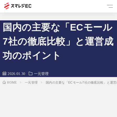
国内の主要な「ECモール
スマレジECとは
7社の徹底比較」と運営成
一元管理
功のポイント
B2B
2026.01.30
一元管理
リピート
HOME
一元管理
国内の主要な「ECモール7社の徹底比較」と運
お役立ち情報