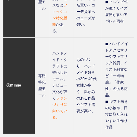
型モ
◼︎ トレンド性
スなど
フ
名買い・コ
ール
が強くサイズ
ァッショ
ーデ提案へ
展開が多いア
ン特化機
のニーズが
パレル商材
能
があ
強い。
る。
◼︎ ハンドメイ
ドアクセサリ
ハンドメ
ーやファブリ
イド・ク
ものづく
ック雑貨、イ
ラフトに
り・ハンド
ラスト雑貨な
特化した
メイド好き
専門
ど「一点物
モール。
の20〜40代
特化
感」「作家
⑦minne
レビュー
女性が多
型モ
性」のある商
文化が強
く、温かみ
ール
品。
く
ファン
のある作品
◼︎ ギフト向き
づくりに
やギフト需
の小物や、日
向いてい
要が高い。
常に取り入れ
る。
やすい手作り
作品