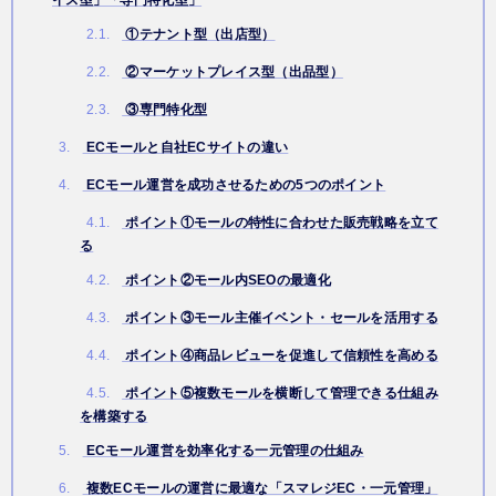
イス型」「専門特化型」
2.1.
①テナント型（出店型）
2.2.
②マーケットプレイス型（出品型）
2.3.
③専門特化型
3.
ECモールと自社ECサイトの違い
4.
ECモール運営を成功させるための5つのポイント
4.1.
ポイント①モールの特性に合わせた販売戦略を立て
る
4.2.
ポイント②モール内SEOの最適化
4.3.
ポイント③モール主催イベント・セールを活用する
4.4.
ポイント④商品レビューを促進して信頼性を高める
4.5.
ポイント⑤複数モールを横断して管理できる仕組み
を構築する
5.
ECモール運営を効率化する一元管理の仕組み
6.
複数ECモールの運営に最適な「スマレジEC・一元管理」