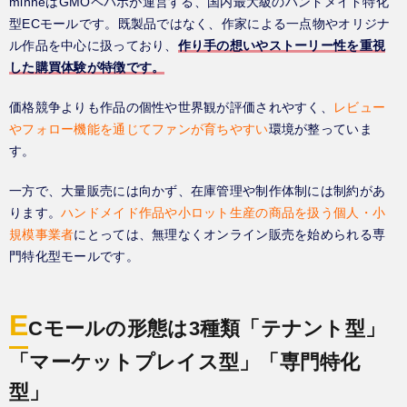
minneはGMOペパボが運営する、国内最大級のハンドメイド特化
型ECモールです。既製品ではなく、作家による一点物やオリジナ
ル作品を中心に扱っており、
作り手の想いやストーリー性を重視
した購買体験が特徴です。
価格競争よりも作品の個性や世界観が評価されやすく、
レビュー
やフォロー機能を通じてファンが育ちやすい
環境が整っていま
す。
一方で、大量販売には向かず、在庫管理や制作体制には制約があ
ります。
ハンドメイド作品や小ロット生産の商品を扱う個人・小
規模事業者
にとっては、無理なくオンライン販売を始められる専
門特化型モールです。
E
Cモールの形態は3種類「テナント型」
「マーケットプレイス型」「専門特化
型」