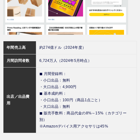
年間売上高
約274億ドル（2024年度）
月間訪問者数
6,724万人（2024年5月時点）
◼︎ 月間登録料：
・小口出品：無料
・大口出品：4,900円
◼︎ 基本成約料：
出店／出品費
・小口出品：100円（商品1点ごと）
用
・大口出品：無料
◼︎ 販売手数料：商品代金の8%～15%（カテゴリー
別）
※Amazonデバイス用アクセサリは45%