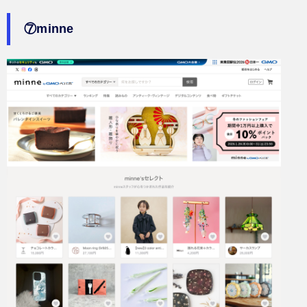
⑦minne