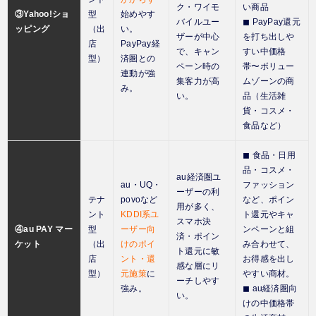
ク・ワイモ
い商品
③Yahoo!ショ
型
始めやす
バイルユー
◼︎ PayPay還元
ッピング
（出
い。
ザーが中心
を打ち出しや
店
PayPay経
で、キャン
すい中価格
型）
済圏との
ペーン時の
帯〜ボリュー
連動が強
集客力が高
ムゾーンの商
み。
い。
品（生活雑
貨・コスメ・
食品など）
◼︎ 食品・日用
品・コスメ・
au経済圏ユ
au・UQ・
ファッション
ーザーの利
テナ
povoなど
など、ポイン
用が多く、
ント
KDDI系ユ
ト還元やキャ
スマホ決
④au PAY マー
型
ーザー向
ンペーンと組
済・ポイン
ケット
（出
けのポイ
み合わせて、
ト還元に敏
店
ント・還
お得感を出し
感な層にリ
型）
元施策
に
やすい商材。
ーチしやす
強み。
◼︎ au経済圏向
い。
けの中価格帯