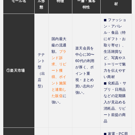
モール名
ル形
特徴
ー層・集客
材
態
特性
◼︎ ファッショ
ン・アパレ
ル・食品（特
国内最大
にギフト・お
級の流通
取り寄せ）、
楽天会員を
額。
ブラ
生活雑貨な
テナ
中心に30〜
ンド訴
ど、写真やス
ント
60代の利用
求、リピ
トーリーで魅
型
が厚く、ポ
①楽天市場
ート獲
力を伝えやす
（出
イント重
得、ポイ
い商材
店
視・まとめ
ント施策
◼︎ 化粧品・サ
型）
買い志向が
と連動し
プリ・日用品
強い。
た販促
に
などの定期購
強い。
入が見込める
消耗品、リピ
ート前提の商
品
◼︎ 家電・PC周