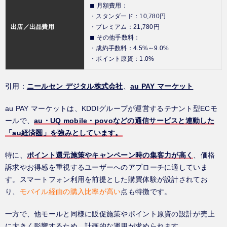
◼︎ 月額費用：
・スタンダード：10,780円
出店／出品費用
・プレミアム：21,780円
◼︎ その他手数料：
・成約手数料：4.5%～9.0%
・ポイント原資：1.0%
引用：
ニールセン デジタル株式会社
、
au PAY マーケット
au PAY マーケットは、KDDIグループが運営するテナント型ECモ
ールで、
au・UQ mobile・povoなどの通信サービスと連動した
「au経済圏」を強みとしています。
特に、
ポイント還元施策やキャンペーン時の集客力が高く
、価格
訴求やお得感を重視するユーザーへのアプローチに適していま
す。スマートフォン利用を前提とした購買体験が設計されてお
り、
モバイル経由の購入比率が高い
点も特徴です。
一方で、他モールと同様に販促施策やポイント原資の設計が売上
に大きく影響するため、計画的な運用が求められます。