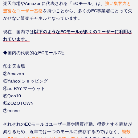
楽天市場やAmazonに代表される「ECモール」は、
強い集客力と
無料相談・お問い合わせ
豊富なユーザー基盤
を持つことから、多くのEC事業者にとって欠
かせない販売チャネルとなっています。
現在、国内では
以下のようなECモールが多くのユーザーに利用さ
れています。
◆国内の代表的なECモール7社
①楽天市場
②Amazon
③Yahoo!ショッピング
④au PAY マーケット
⑤Qoo10
⑥ZOZOTOWN
⑦minne
それぞれのECモールはユーザー層や購買行動、得意とする商材が
異なるため、近年では一つのモールに依存するのではなく、
複数