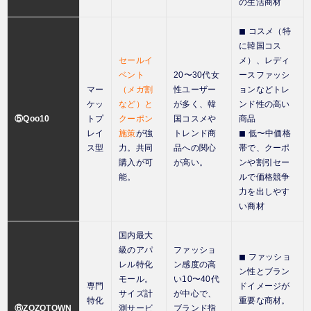
の生活商材
◼︎ コスメ（特
に韓国コス
セールイ
メ）、レディ
ベント
20〜30代女
ースファッシ
マー
（メガ割
性ユーザー
ョンなどトレ
ケッ
など）と
が多く、韓
ンド性の高い
⑤Qoo10
トプ
クーポン
国コスメや
商品
レイ
施策
が強
トレンド商
◼︎ 低〜中価格
ス型
力。共同
品への関心
帯で、クーポ
購入が可
が高い。
ンや割引セー
能。
ルで価格競争
力を出しやす
い商材
国内最大
級のアパ
ファッショ
◼︎ ファッショ
レル特化
ン感度の高
ン性とブラン
モール。
い10〜40代
専門
ドイメージが
サイズ計
が中心で、
特化
重要な商材。
⑥ZOZOTOWN
測サービ
ブランド指