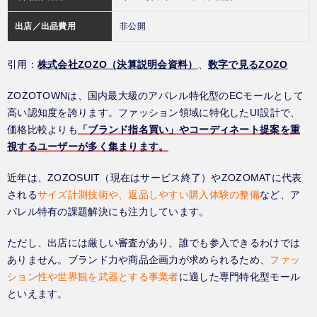
出店／出品費用
非公開
引用：
株式会社ZOZO（決算説明会資料）
、
数字で見るZOZO
ZOZOTOWNは、国内最大級のアパレル特化型のECモールとして
高い認知度を誇ります。ファッション領域に特化したUI設計で、
価格比較よりも
「ブランド指名買い」やコーディネート提案を重
視するユーザーが多く集まります。
近年は、ZOZOSUIT（現在はサービス終了）やZOZOMATに代表
される
サイズ計測技術や、返品しやすい購入体験の整備
など、ア
パレル特有の課題解決にも注力しています。
ただし、出店には厳しい審査があり、誰でも参入できるわけでは
ありません。ブランド力や商品企画力が求められるため、
ファッ
ション性や世界観を武器とする事業者
に適した専門特化型モール
といえます。