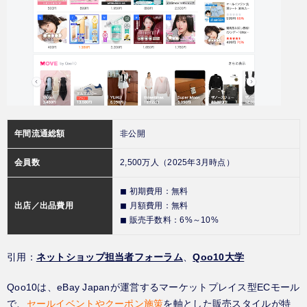
年間流通総額
非公開
会員数
2,500万人（2025年3月時点）
◼︎ 初期費用：無料
出店／出品費用
◼︎ 月額費用：無料
◼︎ 販売手数料：6%～10%
引用：
ネットショップ担当者フォーラム
、
Qoo10大学
Qoo10は、eBay Japanが運営するマーケットプレイス型ECモール
で、
セールイベントやクーポン施策
を軸とした販売スタイルが特