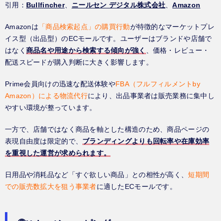
引用：
Bullfincher
、
ニールセン デジタル株式会社
、
Amazon
Amazonは
「商品検索起点」の購買行動
が特徴的なマーケットプレ
イス型（出品型）のECモールです。ユーザーはブランドや店舗で
はなく
商品名や用途から検索する傾向が強く
、価格・レビュー・
配送スピードが購入判断に大きく影響します。
Prime会員向けの迅速な配送体験や
FBA（フルフィルメントby
Amazon）による物流代行
により、出品事業者は販売業務に集中し
やすい環境が整っています。
一方で、店舗ではなく商品を軸とした構造のため、商品ページの
表現自由度は限定的で、
ブランディングよりも回転率や在庫効率
を重視した運営が求められます。
日用品や消耗品など「すぐ欲しい商品」との相性が高く、
短期間
での販売数拡大を狙う事業者
に適したECモールです。