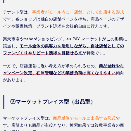
テナント型は、
事業者がモール内に「店舗」として出店する形式
です。各ショップは独自の店舗ページを持ち、商品ページのデザ
インや販促施策、ブランド訴求を比較的自由に行えます。
楽天市場やYahoo!ショッピング、au PAY マーケットがこの形態に
該当し、
モール全体の集客力を活用しながら、自社店舗としての
ファンづくりやリピート獲得を目指せる
点が特徴です。
一方で、店舗運営に近い考え方が求められるため、
商品登録やキ
ャンペーン設定、在庫管理などの業務負荷は高くなりやすい
傾向
があります。
②マーケットプレイス型（出品型）
マーケットプレイス型は、
商品単位でモールに出品する形式
で
す。店舗よりも商品が主役となり、検索結果では複数事業者の商