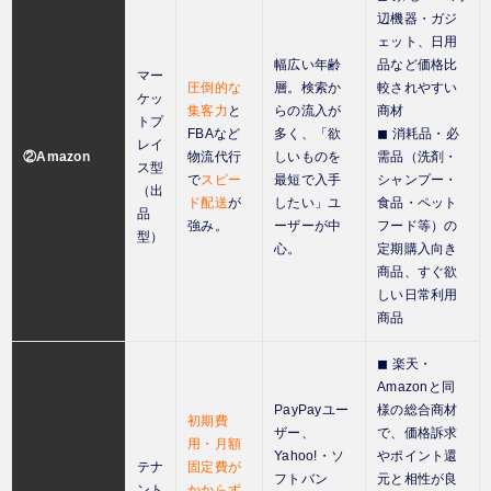
辺機器・ガジ
ェット、日用
幅広い年齢
品など価格比
マー
圧倒的な
層。検索か
較されやすい
ケッ
集客力
と
らの流入が
商材
トプ
FBAなど
多く、「欲
◼︎ 消耗品・必
レイ
②Amazon
物流代行
しいものを
需品（洗剤・
ス型
で
スピー
最短で入手
シャンプー・
（出
ド配送
が
したい」ユ
食品・ペット
品
強み。
ーザーが中
フード等）の
型）
心。
定期購入向き
商品、すぐ欲
しい日常利用
商品
◼︎ 楽天・
Amazonと同
PayPayユー
様の総合商材
初期費
ザー、
で、価格訴求
用・月額
Yahoo!・ソ
やポイント還
テナ
固定費が
フトバン
元と相性が良
ント
かからず