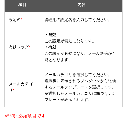
項目
内容
設定名
*
管理用の設定名を入力してください。
・無効
この設定が無効になります。
有効フラグ
*
・有効
この設定が有効になり、メール送信が可
能となります。
メールカテゴリを選択してください。
選択後に表示されるプルダウンから送信
メールカテゴ
するメールテンプレートを選択します。
リ
*
※選択したメールカテゴリに紐づくテン
プレートが表示されます。
※*印は必須項目です。