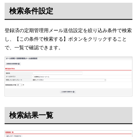
検索条件設定
登録済の定期管理用メール送信設定を絞り込み条件で検索
し、【この条件で検索する】ボタンをクリックすること
で、一覧で確認できます。
検索結果一覧