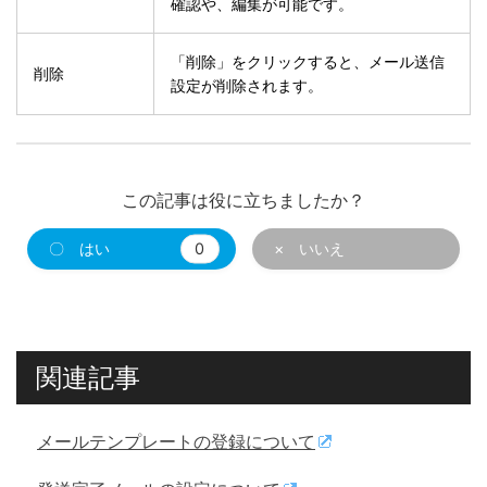
確認や、編集が可能です。
「削除」をクリックすると、メール送信
削除
設定が削除されます。
この記事は役に立ちましたか？
〇 はい
0
× いいえ
関連記事
メールテンプレートの登録について