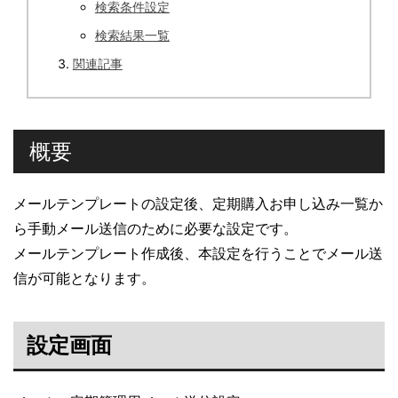
検索条件設定
検索結果一覧
関連記事
概要
メールテンプレートの設定後、定期購入お申し込み一覧か
ら手動メール送信のために必要な設定です。
メールテンプレート作成後、本設定を行うことでメール送
信が可能となります。
設定画面