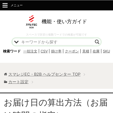
メニュー
機能・使い方ガイド
スペースで区切り複数ワードでの検索が可能です
検索ワード
一括注文
|
CSV
|
掛け率
|
クーポン
|
見積
|
在庫
|
SKU
スマレジEC・B2B ヘルプセンター
TOP
カート設定
お届け日の算出方法（お届