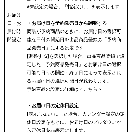
※未設定の場合、「指定なし」を表示します。
お届け
日・お
・お届け日を予約発売日から調
整する
届け時
商品が予約商品のときに、お届け日の選択可
間設定
能な日付の開始日を出品商品登録の「予約商
品発売日」にする設定です。
[調整する]を選択した場合、出品商品登録で設
定した「予約商品発売日」とお届け日の選択
可能な日付の開始・終了日によって表示され
るお届け日の選択可能日が変わります。
予約商品の設定の詳細は＜
こちら
＞
・お届け日の定休日設定
[表示しない]にした場合、カレンダー設定の定
休日設定をもとに、お届け日のプルダウンか
ら定休日を非表示にします。