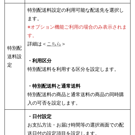
特別配送料設定の利用可能な配送先を選択し
ます。
※オプション機能ご利用の場合のみ表示されま
す。
詳細は＜
こちら
＞
特別配
送料設
・利用区分
定
特別配送料を利用する区分を設定します。
・特別配送料と通常送料
特別配送料の商品と通常送料の商品の同時購
入の可否を設定します。
・日付設定
お支払方法・お届け時間等の選択画面での配
送日付の設定項目を設定します。