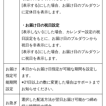
[表示する]にした場合、お届け日のプルダウン
に定休日を表示します。
・お届け日の祝日設定
[表示しない]にした場合、カレンダー設定の祝
日設定をもとに、お届け日のプルダウンから
祝日を非表示にします。
[表示する]にした場合、お届け日のプルダウン
に祝日を表示します。
お届け
本日からお届け日指定が可能な期間を設定し
指定可
ます。
能期間
※21日以上の数に変更した場合はサポートまで
設定
お知らせください。
選択した配送方法が翌日お届け可能かつ締め
お急ぎ