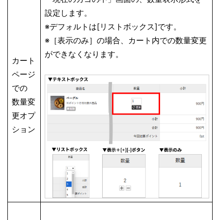
設定します。
※デフォルトは[リストボックス]です。
※［表示のみ］の場合、カート内での数量変更
ができなくなります。
カート
ページ
での
数量変
更オプ
ション