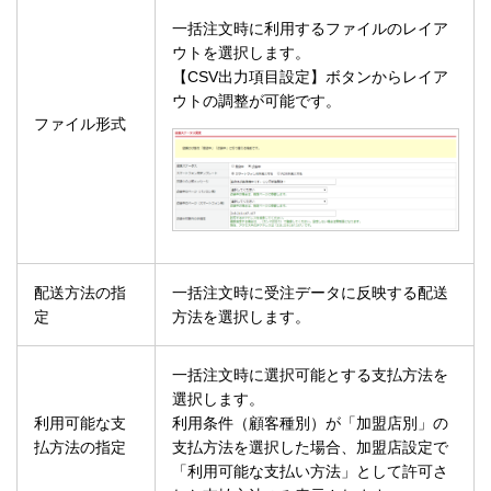
一括注文時に利用するファイルのレイア
ウトを選択します。
【CSV出力項目設定】ボタンからレイア
ウトの調整が可能です。
ファイル形式
配送方法の指
一括注文時に受注データに反映する配送
定
方法を選択します。
一括注文時に選択可能とする支払方法を
選択します。
利用可能な支
利用条件（顧客種別）が「加盟店別」の
払方法の指定
支払方法を選択した場合、加盟店設定で
「利用可能な支払い方法」として許可さ