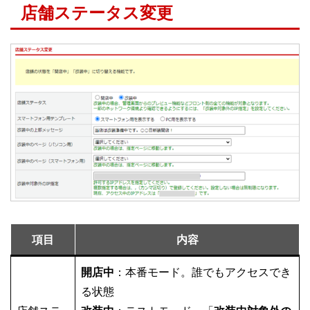
店舗ステータス変更
項目
内容
開店中
：本番モード。誰でもアクセスでき
る状態