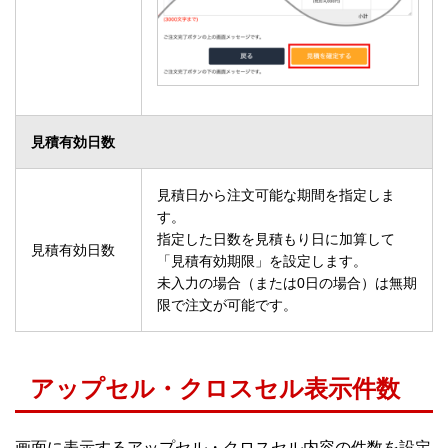
見積有効日数
見積日から注文可能な期間を指定しま
す。
指定した日数を見積もり日に加算して
見積有効日数
「見積有効期限」を設定します。
未入力の場合（または0日の場合）は無期
限で注文が可能です。
アップセル・クロスセル表示件数
画面に表示するアップセル・クロスセル内容の件数を設定