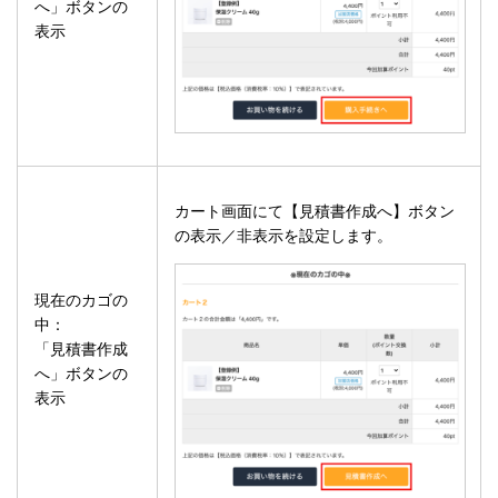
へ」ボタンの
表示
カート画面にて【見積書作成へ】ボタン
の表示／非表示を設定します。
現在のカゴの
中：
「見積書作成
へ」ボタンの
表示