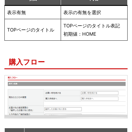
表示有無
表示の有無を選択
TOPページのタイトル表記
TOPページのタイトル
初期値：HOME
購入フロー