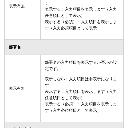
す
表示有無
表示する：入力項目を表示します（入力
任意項目として表示）
表示する（必須）：入力項目を表示しま
す（入力必須項目として表示）
部署名
部署名の入力項目を表示するか否かの設
定です。
表示しない：入力項目は非表示になりま
す
表示有無
表示する：入力項目を表示します（入力
任意項目として表示）
表示する（必須）：入力項目を表示しま
す（入力必須項目として表示）