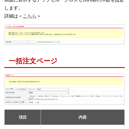
します。
詳細は＜
こちら
＞
一括注文ページ
項目
内容