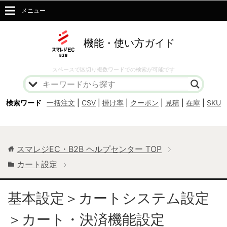
メニュー
機能・使い方ガイド
スペースで区切り複数ワードでの検索が可能です
検索ワード
一括注文
|
CSV
|
掛け率
|
クーポン
|
見積
|
在庫
|
SKU
スマレジEC・B2B ヘルプセンター
TOP
カート設定
基本設定＞カートシステム設定
＞カート・決済機能設定