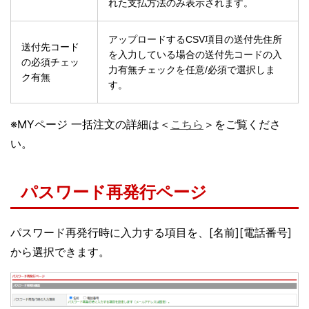
れた支払方法のみ表示されます。
アップロードするCSV項目の送付先住所
送付先コード
を入力している場合の送付先コードの入
の必須チェッ
力有無チェックを任意/必須で選択しま
ク有無
す。
※MYページ 一括注文の詳細は＜
こちら
＞をご覧くださ
い。
パスワード再発行ページ
パスワード再発行時に入力する項目を、[名前][電話番号]
から選択できます。