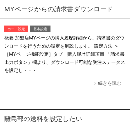
MYページからの請求書ダウンロード
カート設定
基本設定
概要 加盟店MYページの購入履歴詳細から、請求書のダウ
ンロードを行うための設定を解説します。 設定方法 ＞
［MYページ機能設定］タブ：購入履歴詳細項目 「請求書
出力ボタン」欄より、ダウンロード可能な受注ステータス
を設定し・・・
続きを読む
離島部の送料を設定したい