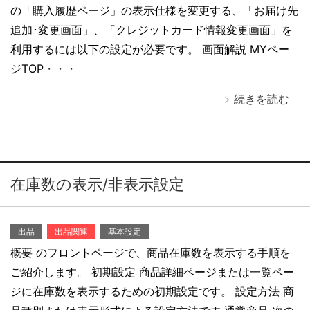
の「購入履歴ページ」の表示仕様を変更する、「お届け先
追加･変更画面」、「クレジットカード情報変更画面」を
利用するには以下の設定が必要です。 画面解説 MYペー
ジTOP・・・
続きを読む
在庫数の表示/非表示設定
出品
出品関連
基本設定
概要 のフロントページで、商品在庫数を表示する手順を
ご紹介します。 初期設定 商品詳細ページまたは一覧ペー
ジに在庫数を表示するための初期設定です。 設定方法 商