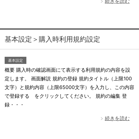
続きを読む
基本設定＞購入時利用規約設定
基本設定
概要 購入時の確認画面にて表示する利用規約の内容を設
定します。 画面解説 規約の登録 規約タイトル（上限100
文字）と規約内容（上限65000文字）を入力し、この内容
で登録する をクリックしてください。 規約の編集 登
録・・・
続きを読む