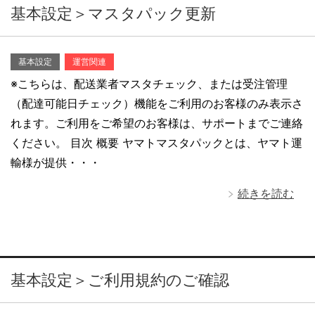
基本設定＞マスタパック更新
基本設定
運営関連
※こちらは、配送業者マスタチェック、または受注管理
（配達可能日チェック）機能をご利用のお客様のみ表示さ
れます。ご利用をご希望のお客様は、サポートまでご連絡
ください。 目次 概要 ヤマトマスタパックとは、ヤマト運
輸様が提供・・・
続きを読む
基本設定＞ご利用規約のご確認