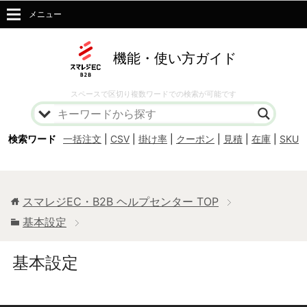
メニュー
機能・使い方ガイド
スペースで区切り複数ワードでの検索が可能です
検索ワード
一括注文
|
CSV
|
掛け率
|
クーポン
|
見積
|
在庫
|
SKU
スマレジEC・B2B ヘルプセンター
TOP
基本設定
基本設定