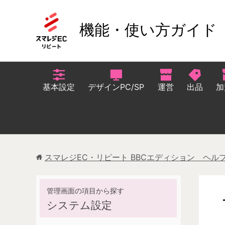
機能・使い方ガイド
基本設定
デザインPC/SP
運営
出品
加
スマレジEC・リピート BBCエディション ヘル
システム設定