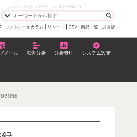
スペースで区切り複数ワードでの検索が可能です
ド
コントロールカラム
|
リベート
|
CSV
|
商品一覧
|
加盟店
プメール
広告分析
分析管理
システム設定
DB登録
登録