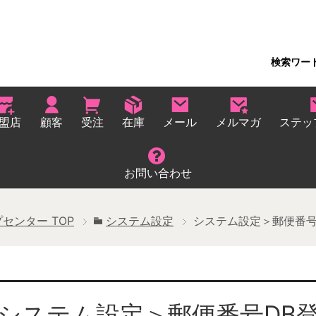
検索ワー
盟店
顧客
受注
在庫
メール
メルマガ
ステッ
お問い合わせ
プセンター
TOP
システム設定
システム設定＞郵便番号
システム設定＞郵便番号DB