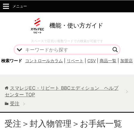
メニュー
機能・使い方ガイド
スペースで区切り複数ワードでの検索が可能です
検索ワード
コントロールカラム
|
リベート
|
CSV
|
商品一覧
|
加盟店
スマレジEC・リピート BBCエディション ヘルプ
センター
TOP
受注
受注＞封入物管理＞お手紙一覧