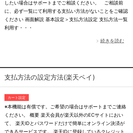
したい場合はサポートまでご相談ください。 ご相談前
に、必ず一覧にて利用する支払い方法がないことをご確認
ください 画面解説 基本設定＞支払方法設定 支払方法一覧
利用す・・・
続きを読む
支払方法の設定方法(楽天ペイ)
カート設定
※本機能は有償です。ご希望の場合はサポートまでご連絡
ください。 概要 楽天会員が楽天以外のECサイトにおい
て、 楽天IDとパスワードだけで簡単にオンライン決済が
できるサービスです。 楽天IDに登録しているクレジット