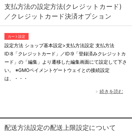
支払方法の設定方法(クレジットカード)
／クレジットカード決済オプション
カート設定
設定方法 ショップ基本設定>支払方法設定 支払方法
ID:8「クレジットカード」／ID:9「登録済みクレジットカ
ード」の「編集」より遷移した編集画面にて設定して下さ
い。 ※GMOペイメントゲートウェイとの接続設定
は、・・・
続きを読む
配送方法設定の配送上限設定について