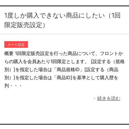
1度しか購入できない商品にしたい（1回
限定販売設定）
カート設定
概要 1回限定販売設定を行った商品について、フロントか
らの購入を会員あたり1回限定とします。 [設定する（規格
別）]を指定した場合は「商品規格ID」[設定する（商品
別）]を指定した場合は「商品ID]を基準として購入歴を
判・・・
続きを読む