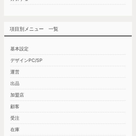
項目別メニュー 一覧
基本設定
デザインPC/SP
運営
出品
加盟店
顧客
受注
在庫