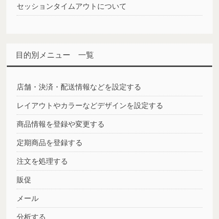
セッションタイムアウトについて
目的別メニュー 一覧
店舗・決済・配送情報などを設定する
レイアウトやカラーなどデザインを設定する
商品情報を登録や変更する
定期商品を登録する
注文を処理する
販促
メール
分析する