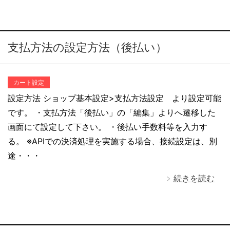
支払方法の設定方法（後払い）
カート設定
設定方法 ショップ基本設定>支払方法設定 より設定可能
です。 ・支払方法「後払い」の「編集」よりへ遷移した
画面にて設定して下さい。 ・後払い手数料等を入力す
る。 ※APIでの決済処理を実施する場合、接続設定は、別
途・・・
続きを読む