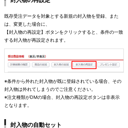
封入物の再設定
既存受注データを対象とする新規の封入物を登録、また
は、変更した場合に、
【封入物の再設定】ボタンをクリックすると、条件の一致
する封入物が再設定されます。
※条件から外れた封入物が既に登録されている場合、その
封入物は外れてしまうのでご注意ください。
※注文種類がDMの場合、封入物の再設定ボタンは非表示
となります。
封入物の自動セット