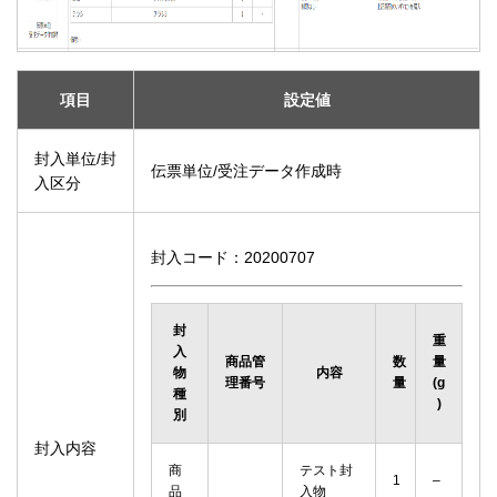
項目
設定値
封入単位/封
伝票単位/受注データ作成時
入区分
封入コード：20200707
封
重
入
商品管
数
量
物
内容
理番号
量
(g
種
)
別
封入内容
商
テスト封
1
–
品
入物