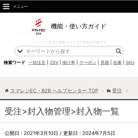
メニュー
機能・使い方ガイド
スペースで区切り複数ワードでの検索が可能です
検索ワード
一括注文
|
CSV
|
掛け率
|
クーポン
|
見積
|
在庫
|
SKU
スマレジEC・B2B ヘルプセンター
TOP
受注
受注>封入物管理>封入物一覧
公開日 :
2021年3月10日
/ 更新日 :
2024年7月5日