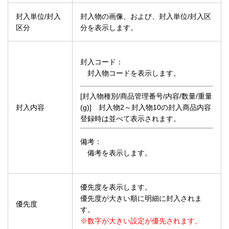
封入単位/封入
封入物の画像、および、封入単位/封入区
区分
分を表示します。
封入コード：
封入物コードを表示します。
[封入物種別/商品管理番号/内容/数量/重量
封入内容
(g)] 封入物2～封入物10の封入商品内容
登録時は並べて表示されます。
備考：
備考を表示します。
優先度を表示します。
優先度が大きい順に明細に封入されま
優先度
す。
※数字が大きい設定が優先されます。