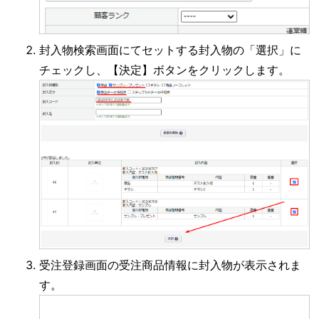
封入物検索画面にてセットする封入物の「選択」に
チェックし、【決定】ボタンをクリックします。
受注登録画面の受注商品情報に封入物が表示されま
す。