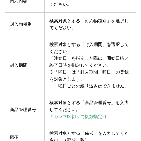
封入内容
ください。
検索対象とする「封入物種別」を選択し
封入物種別
てください。
検索対象とする「封入期間」を選択して
ください。
「注文日」を指定した際は、開始日時と
封入期間
終了日時を指定してください。
※「曜日」は「封入期間：曜日」の登録
を対象とします。
曜日ごとの絞り込みはできません。
検索対象とする「商品管理番号」を入力
商品管理番号
してください。
＊カンマ区切りで複数指定可
検索対象とする「備考」を入力してくだ
備考
さい。（部分一致）