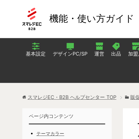
機能・使い方ガイド
基本設定
デザインPC/SP
運営
出品
加盟
スマレジEC・B2B ヘルプセンター
TOP
販
ページ内コンテンツ
テーマカラー