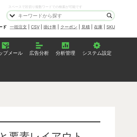
スペースで区切り複数ワードでの検索が可能です
ード
一括注文
|
CSV
|
掛け率
|
クーポン
|
見積
|
在庫
|
SKU
ップメール
広告分析
分析管理
システム設定
と要素レイアウト