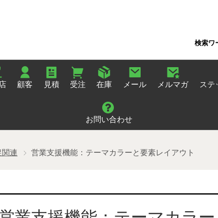
検索ワ
店
顧客
見積
受注
在庫
メール
メルマガ
ステ
お問い合わせ
促関連
営業支援機能：テーマカラーと要素レイアウト
営業支援機能：テーマカラー