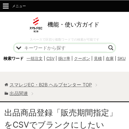
メニュー
機能・使い方ガイド
スペースで区切り複数ワードでの検索が可能です
検索ワード
一括注文
|
CSV
|
掛け率
|
クーポン
|
見積
|
在庫
|
SKU
スマレジEC・B2B ヘルプセンター
TOP
出品関連
出品商品登録「販売期間指定」
をCSVでブランクにしたい