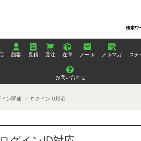
検索ワ
店
顧客
見積
受注
在庫
メール
メルマガ
ステ
お問い合わせ
ザイン関連
ログインID対応
ログインID対応