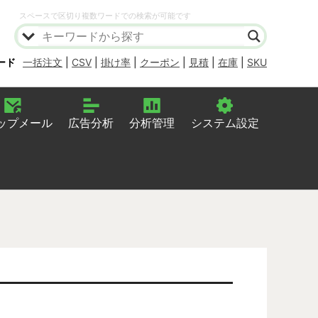
スペースで区切り複数ワードでの検索が可能です
ード
一括注文
|
CSV
|
掛け率
|
クーポン
|
見積
|
在庫
|
SKU
ップメール
広告分析
分析管理
システム設定