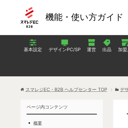
機能・使い方ガイド
基本設定
デザインPC/SP
運営
出品
加盟
スマレジEC・B2B ヘルプセンター
TOP
デ
ページ内コンテンツ
概要