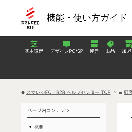
機能・使い方ガイド
基本設定
デザインPC/SP
運営
出品
加盟
スマレジEC・B2B ヘルプセンター
TOP
顧
ページ内コンテンツ
概要