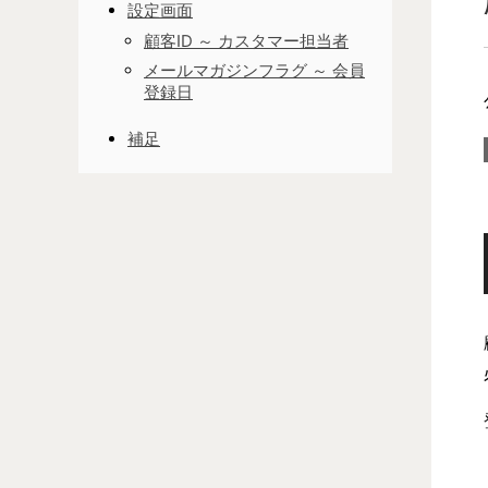
設定画面
顧客ID ～ カスタマー担当者
メールマガジンフラグ ～ 会員
登録日
補足