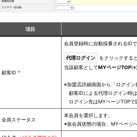
項目
会員登録時に自動採番されるID
代理ログイン
をクリックする
当該顧客として
MYページTOP
(
顧客ID
*
※加盟店詳細画面から「ログイン
顧客IDによる代理ログイン時
ログイン先はMYページTOPで
本会員を選択します。
会員ステータス
※仮会員状態の場合、MYページ