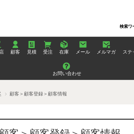
検索ワ
店
顧客
見積
受注
在庫
メール
メルマガ
ステ
お問い合わせ
客
顧客＞顧客登録＞顧客情報
顧客＞顧客登録＞顧客情報