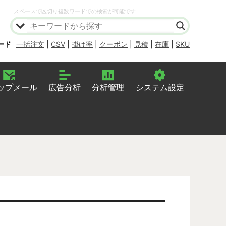
スペースで区切り複数ワードでの検索が可能です
ード
一括注文
|
CSV
|
掛け率
|
クーポン
|
見積
|
在庫
|
SKU
ップメール
広告分析
分析管理
システム設定