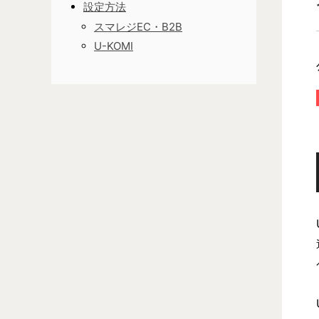
設定方法
スマレジEC・B2B
U-KOMI