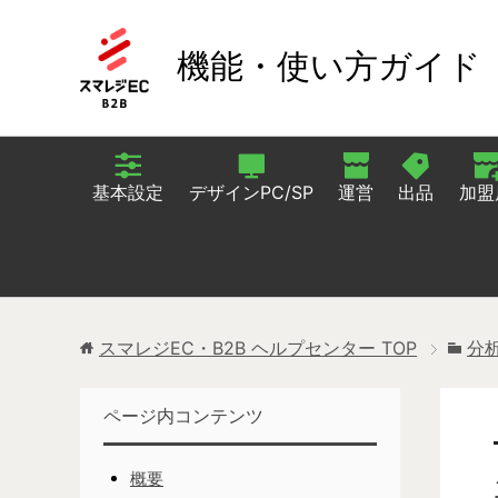
機能・使い方ガイド
基本設定
デザインPC/SP
運営
出品
加盟
スマレジEC・B2B ヘルプセンター
TOP
分
ページ内コンテンツ
概要