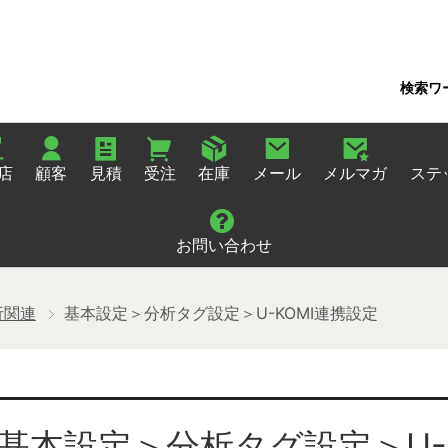
検索ワ
店
顧客
見積
受注
在庫
メール
メルマガ
ステ
お問い合わせ
析関連
基本設定＞分析タグ設定＞U-KOMI連携設定
基本設定＞分析タグ設定＞U-