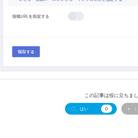
この記事は役に立ちま
〇 はい
0
× 