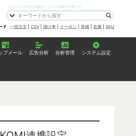
スペースで区切り複数ワードでの検索が可能です
ード
一括注文
|
CSV
|
掛け率
|
クーポン
|
見積
|
在庫
|
SKU
ップメール
広告分析
分析管理
システム設定
KOMI連携設定