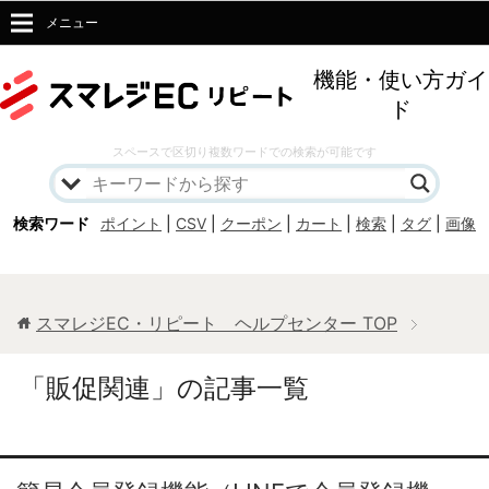
メニュー
機能・使い方ガイ
ド
スペースで区切り複数ワードでの検索が可能です
検索ワード
ポイント
|
CSV
|
クーポン
|
カート
|
検索
|
タグ
|
画像
スマレジEC・リピート ヘルプセンター
TOP
「販促関連」の記事一覧