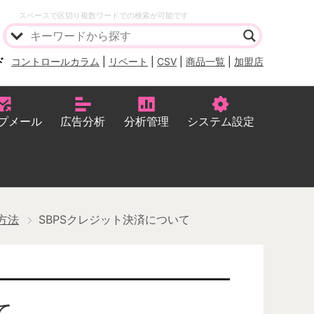
スペースで区切り複数ワードでの検索が可能です
ド
コントロールカラム
|
リベート
|
CSV
|
商品一覧
|
加盟店
プメール
広告分析
分析管理
システム設定
方法
SBPSクレジット決済について
て