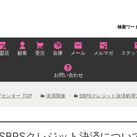
検索ワー
盟店
顧客
受注
在庫
メール
メルマガ
ステッ
お問い合わせ
プセンター
TOP
決済関連
SBPSクレジット決済処理
SBPSクレジット決済につい