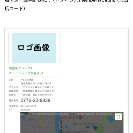
加盟店詳細画面URL： {ドメイン} /members/detail/ {加盟
店コード}