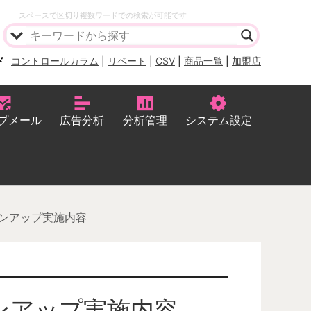
スペースで区切り複数ワードでの検索が可能です
ド
コントロールカラム
|
リベート
|
CSV
|
商品一覧
|
加盟店
プメール
広告分析
分析管理
システム設定
ジョンアップ実施内容
ョンアップ実施内容