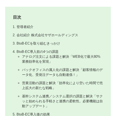
目次
登壇者紹介
会社紹介 株式会社サザホールディングス
BtoB-ECを取り組むきっかけ
BtoB-EC導入前の4つの課題
アナログ注文による課題と解決「WEB化で最大80%
業務効率化を実現」
バックオフィスの属人化の課題と解決「顧客情報のデ
ータ化、受発注データも自動連係！」
営業活動の課題と解決「効率化により空いた時間で売
上拡大の新たな戦略」
基幹システム連携／システム選択の課題と解決「サク
ッと始められる手軽さと連携の柔軟性。必要機能は自
動アップデート」
BtoB-EC導入後の効果