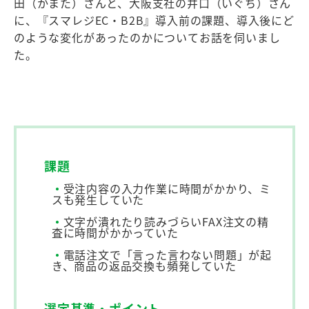
田（かまた）さんと、大阪支社の井口（いぐち）さん
に、『スマレジEC・B2B』導入前の課題、導入後にど
のような変化があったのかについてお話を伺いまし
た。
課題
・
受注内容の入力作業に時間がかかり、ミ
スも発生していた
・
文字が潰れたり読みづらいFAX注文の精
査に時間がかかっていた
・
電話注文で「言った言わない問題」が起
き、商品の返品交換も頻発していた
選定基準・ポイント