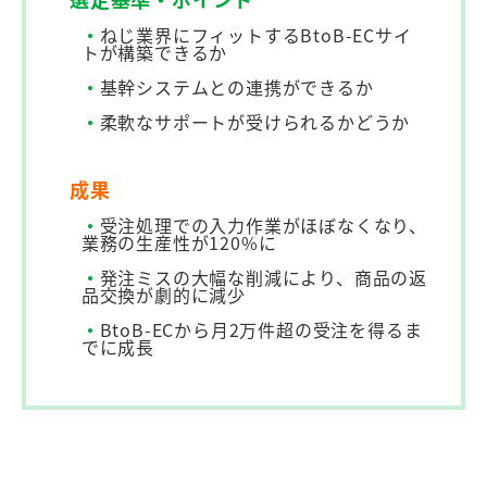
・
ねじ業界にフィットするBtoB-ECサイ
トが構築できるか
・
基幹システムとの連携ができるか
・
柔軟なサポートが受けられるかどうか
成果
・
受注処理での入力作業がほぼなくなり、
業務の生産性が120%に
・
発注ミスの大幅な削減により、商品の返
品交換が劇的に減少
・
BtoB-ECから月2万件超の受注を得るま
でに成長