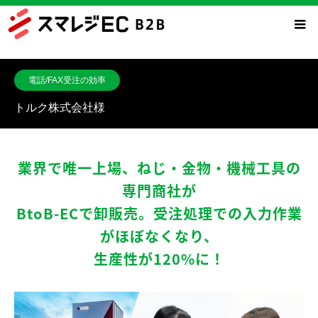
電話/FAX受注の効率
トルク株式会社様
業界で唯一上場、ねじ・金物・機械工具の
専門商社が
BtoB-ECで卸販売。受注処理での入力作業
がほぼなくなり、
生産性が120%に！