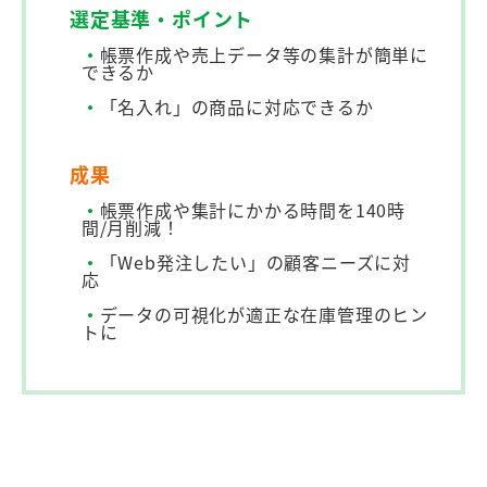
選定基準・ポイント
・
帳票作成や売上データ等の集計が簡単に
できるか
・
「名入れ」の商品に対応できるか
成果
・
帳票作成や集計にかかる時間を140時
間/月削減！
・
「Web発注したい」の顧客ニーズに対
応
・
データの可視化が適正な在庫管理のヒン
トに