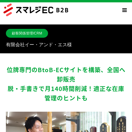
顧客関係管理/CRM
有限会社イー・アンド・エス様
位牌専門のBtoB-ECサイトを構築、全国へ
卸販売
脱・手書きで月140時間削減！適正な在庫
管理のヒントも