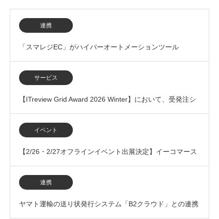
連携
「スマレジEC」がハイパーオートメーションツール
「Yoom」とのAPI連携開始
サービス
【ITreview Grid Award 2026 Winter】において、受発注シ
ステム（BtoB…
イベント
【2/26・2/27オフラインイベント出展決定】イーコマース
フェア 東京 2026に出展いたします
連携
ヤマト運輸の送り状発行システム「B2クラウド」との連携