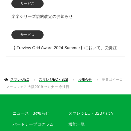
ステム部門で「L…
サービス
楽楽シリーズ規約改定のお知らせ
サービス
【ITreview Grid Award 2024 Summer】において、受発注
システム部門で「L…
スマレジEC
スマレジEC・B2B
お知らせ
第９回イーコ
マースフェア 大阪2019 セミナー 今注目…
ニュース・お知らせ
スマレジEC・B2Bとは？
パートナープログラム
機能一覧