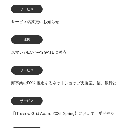
を開始
サービス
サービス名変更のお知らせ
連携
スマレジECがPAYGATEに対応
サービス
卸事業のDXを推進するネットショップ支援室、福井銀行と
の業務提携を開始
サービス
【ITreview Grid Award 2025 Spring】において、受発注シ