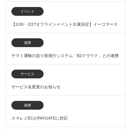
ステム（BtoB…
イベント
【2/26・2/27オフラインイベント出展決定】イーコマース
フェア 東京 2026に出展いたします
連携
ヤマト運輸の送り状発行システム「B2クラウド」との連携
を開始
サービス
サービス名変更のお知らせ
連携
スマレジECがPAYGATEに対応