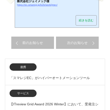
株式会社ジェイメック様
https://ec.smaregi.jp/b2b/work/jmec/
続きを読む
前のお知らせ
次のお知らせ
連携
「スマレジEC」がハイパーオートメーションツール
「Yoom」とのAPI連携開始
サービス
【ITreview Grid Award 2026 Winter】において、受発注シ