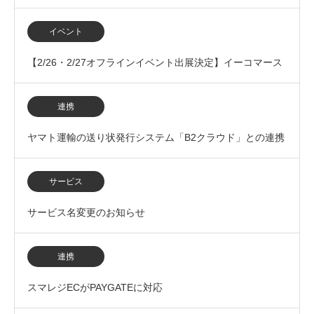
ステム（BtoB…
イベント
【2/26・2/27オフラインイベント出展決定】イーコマース
フェア 東京 2026に出展いたします
連携
ヤマト運輸の送り状発行システム「B2クラウド」との連携
を開始
サービス
サービス名変更のお知らせ
連携
スマレジECがPAYGATEに対応