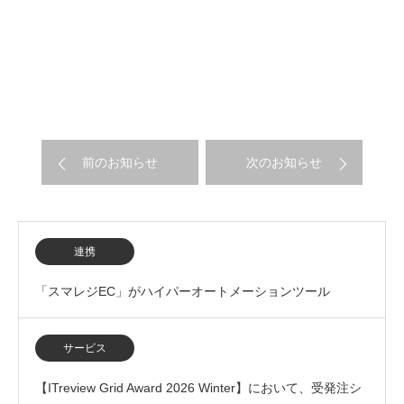
前のお知らせ
次のお知らせ
連携
「スマレジEC」がハイパーオートメーションツール
「Yoom」とのAPI連携開始
サービス
【ITreview Grid Award 2026 Winter】において、受発注シ