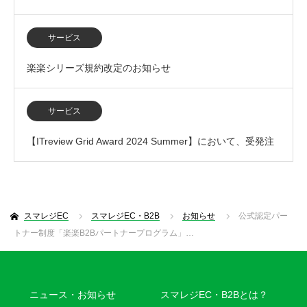
ステム部門で「L…
サービス
楽楽シリーズ規約改定のお知らせ
サービス
【ITreview Grid Award 2024 Summer】において、受発注
システム部門で「L…
スマレジEC
スマレジEC・B2B
お知らせ
公式認定パー
トナー制度「楽楽B2Bパートナープログラム」…
ニュース・お知らせ
スマレジEC・B2Bとは？