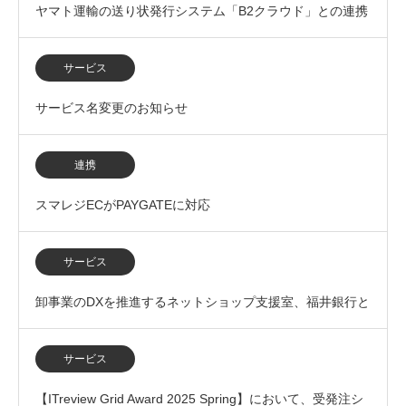
ヤマト運輸の送り状発行システム「B2クラウド」との連携
を開始
サービス
サービス名変更のお知らせ
連携
スマレジECがPAYGATEに対応
サービス
卸事業のDXを推進するネットショップ支援室、福井銀行と
の業務提携を開始
サービス
【ITreview Grid Award 2025 Spring】において、受発注シ