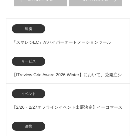
連携
「スマレジEC」がハイパーオートメーションツール
「Yoom」とのAPI連携開始
サービス
【ITreview Grid Award 2026 Winter】において、受発注シ
ステム（BtoB…
イベント
【2/26・2/27オフラインイベント出展決定】イーコマース
フェア 東京 2026に出展いたします
連携