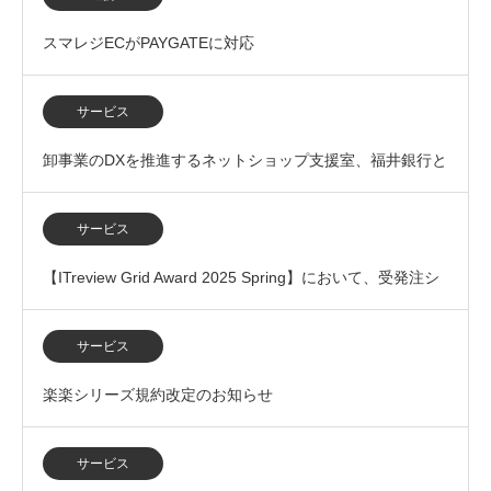
スマレジECがPAYGATEに対応
サービス
卸事業のDXを推進するネットショップ支援室、福井銀行と
の業務提携を開始
サービス
【ITreview Grid Award 2025 Spring】において、受発注シ
ステム部門で「L…
サービス
楽楽シリーズ規約改定のお知らせ
サービス