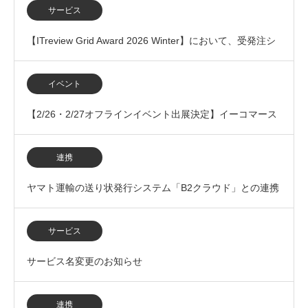
「Yoom」とのAPI連携開始
サービス
【ITreview Grid Award 2026 Winter】において、受発注シ
ステム（BtoB…
イベント
【2/26・2/27オフラインイベント出展決定】イーコマース
フェア 東京 2026に出展いたします
連携
ヤマト運輸の送り状発行システム「B2クラウド」との連携
を開始
サービス
サービス名変更のお知らせ
連携