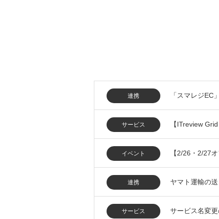
「スマレジEC
連携
【ITreview G
サービス
【2/26・2/
イベント
ヤマト運輸の送
連携
サービス名変更
サービス