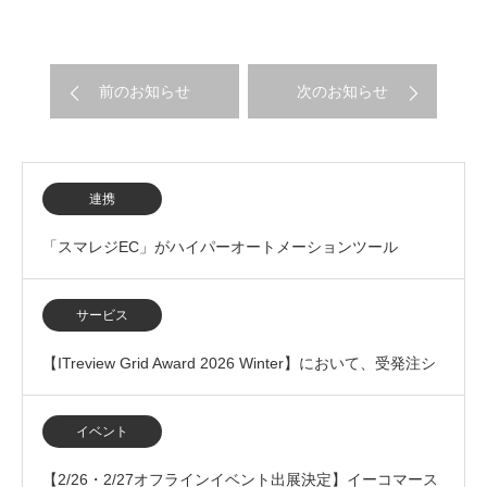
前のお知らせ
次のお知らせ
連携
「スマレジEC」がハイパーオートメーションツール
「Yoom」とのAPI連携開始
サービス
【ITreview Grid Award 2026 Winter】において、受発注シ
ステム（BtoB…
イベント
【2/26・2/27オフラインイベント出展決定】イーコマース