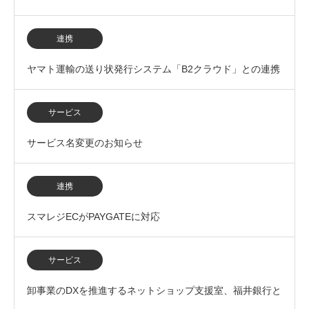
フェア 東京 2026に出展いたします
連携
ヤマト運輸の送り状発行システム「B2クラウド」との連携
を開始
サービス
サービス名変更のお知らせ
連携
スマレジECがPAYGATEに対応
サービス
卸事業のDXを推進するネットショップ支援室、福井銀行と