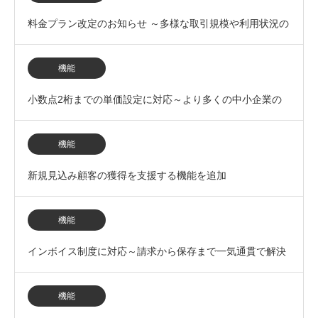
機能
料金プラン改定のお知らせ ～多様な取引規模や利用状況の
調査レポート
企業でのシステム導入が可能に～
連携
機能
小数点2桁までの単価設定に対応～より多くの中小企業の
DXをサポート～
機能
新規見込み顧客の獲得を支援する機能を追加
機能
インボイス制度に対応～請求から保存まで一気通貫で解決
～
機能