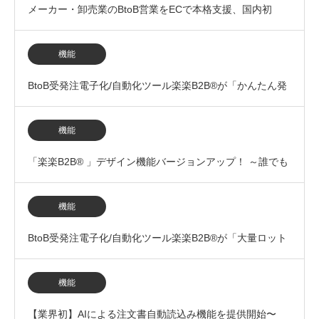
メーカー・卸売業のBtoB営業をECで本格支援、国内初
『営業支援機能』をリリース
機能
BtoB受発注電子化/自動化ツール楽楽B2B®が「かんたん発
注フォーム機能」を実装致しました。
機能
「楽楽B2B® 」デザイン機能バージョンアップ！ ～誰でも
簡単にサイトカラーや購入フローのデ…
機能
BtoB受発注電子化/自動化ツール楽楽B2B®が「大量ロット
注文時の割引卸価格設定」に対応致しました…
機能
【業界初】AIによる注文書自動読込み機能を提供開始〜