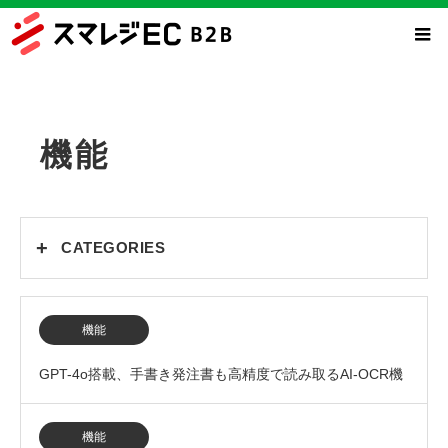
機能
CATEGORIES
イベント
機能
サービス
GPT-4o搭載、手書き発注書も高精度で読み取るAI-OCR機
セミナー
メディア掲載
能、β版を7月より提供開始
機能