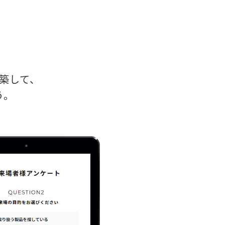
得
構築して、
う。