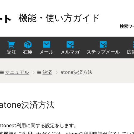
機能・使い方ガイド
検索ワ
受注
在庫
メール
メルマガ
ステップメール
広
マニュアル
決済
atone決済方法
atone決済方法
atoneの利用に関する設定をします。
本機能をご利用いただくには、atoneの利用申請が完了してい