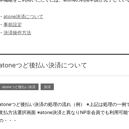
・
atone決済について
・
事前設定
・
決済操作方法
atoneつど後払い決済について
atoneつど後払い決済
決済
atoneつど後払い決済の処理の流れ（例） ※上記は処理の一例
支払方法選択画面 ※atone決済と異なりNP非会員でも利用可能で
の・・・