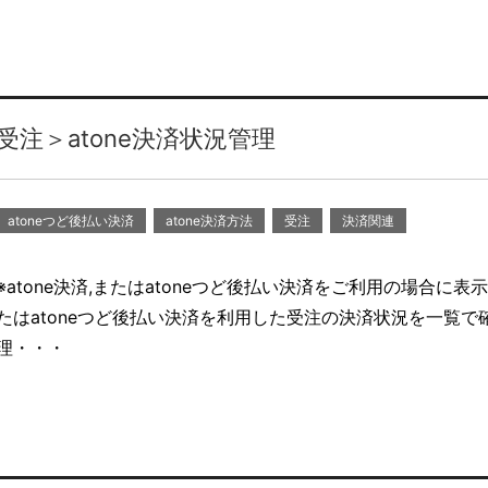
受注＞atone決済状況管理
atoneつど後払い決済
atone決済方法
受注
決済関連
※atone決済,またはatoneつど後払い決済をご利用の場合に表示
たはatoneつど後払い決済を利用した受注の決済状況を一覧で
理・・・