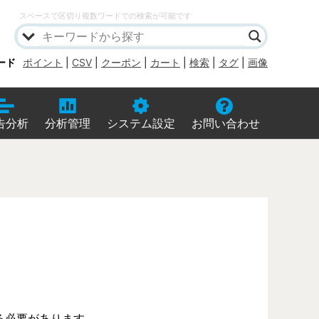
スペースで区切り複数ワードでの検索が可能です
ード
ポイント
|
CSV
|
クーポン
|
カート
|
検索
|
タグ
|
画像
告分析
分析管理
システム設定
お問い合わせ
る必要があります。