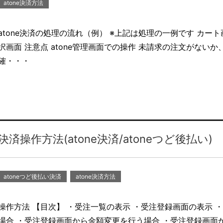
atone決済方法
atone決済の処理の流れ（例） ※上記は処理の一例です カー
択画面 注意点 atone管理画面での操作 未請求の注文がないか
確・・・
決済操作方法(atone決済/atoneつど後払い)
atoneつど後払い決済
atone決済方法
操作方法 【目次】 ・受注一覧の表示 ・受注登録画面の表示
場合 ・受注登録画面から金額変更を行う場合 ・受注登録画面