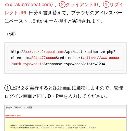
xxx.raku2repeat.com}
、
②クライアントID
、
①リダイ
レクトURL
部分を書き替えて、ブラウザのアドレスバー
にペーストしEnterキーを押すと実行されます。
（例）
http://
xxx.raku2repeat.com
/api/oauth/authorize.php?
client_id=
804b477●●●●●
&redirect_uri=
https://www.●●●●●
?auth_type=oauth
&response_type=code&state=1234
①上記２を実行すると認証画面に遷移しますので、管理
ログイン画面と同じID・PWを入力してください。