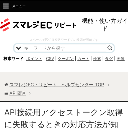
メニュー
機能・使い方ガイ
ド
スペースで区切り複数ワードでの検索が可能です
検索ワード
ポイント
|
CSV
|
クーポン
|
カート
|
検索
|
タグ
|
画像
スマレジEC・リピート ヘルプセンター
TOP
API関連
API接続用アクセストークン取得
に失敗するときの対応方法が知