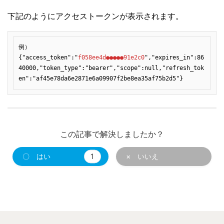
下記のようにアクセストークンが表示されます。
例）
{"access_token":"
f058ee4d●●●●●91e2c0
","expires_in":86
40000,"token_type":"bearer","scope":null,"refresh_tok
en":"af45e78da6e2871e6a09907f2be8ea35af75b2d5"}
この記事で解決しましたか？
〇 はい
1
× いいえ