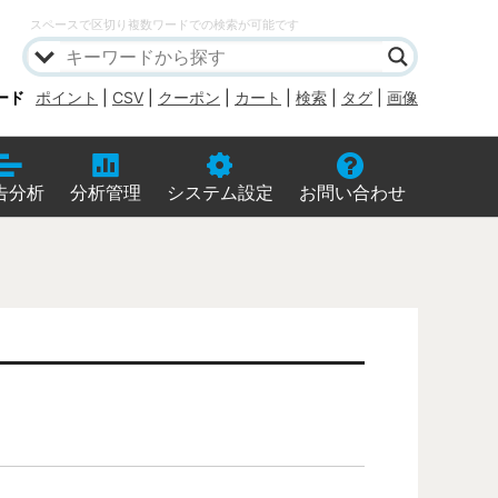
スペースで区切り複数ワードでの検索が可能です
ード
ポイント
|
CSV
|
クーポン
|
カート
|
検索
|
タグ
|
画像
告分析
分析管理
システム設定
お問い合わせ