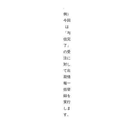
例）
今回
は
「与
信完
了」
の受
注に
対し
て出
荷情
報一
括登
録を
実行
しま
す。