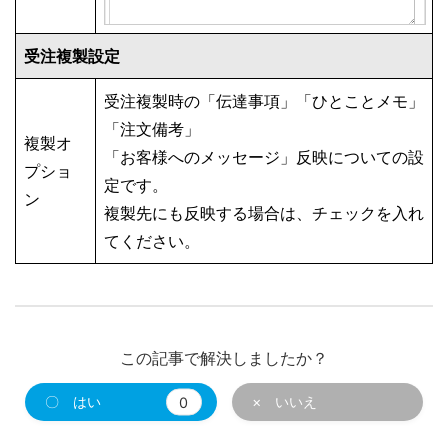
受注複製設定
受注複製時の「伝達事項」「ひとことメモ」
「注文備考」
複製オ
「お客様へのメッセージ」反映についての設
プショ
定です。
ン
複製先にも反映する場合は、チェックを入れ
てください。
この記事で解決しましたか？
〇 はい
0
× いいえ