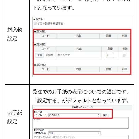
トとなっています。
封入物
設定
受注でのお手紙の表示についての設定です。
「設定する」がデフォルトとなっています。
お手紙
設定