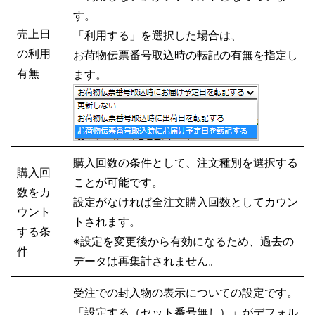
す。
売上日
「利用する」を選択した場合は、
の利用
お荷物伝票番号取込時の転記の有無を指定し
有無
ます。
購入回数の条件として、注文種別を選択する
購入回
ことが可能です。
数をカ
設定がなければ全注文購入回数としてカウン
ウント
トされます。
する条
※設定を変更後から有効になるため、過去の
件
データは再集計されません。
受注での封入物の表示についての設定です。
「設定する（セット番号無し）」がデフォル