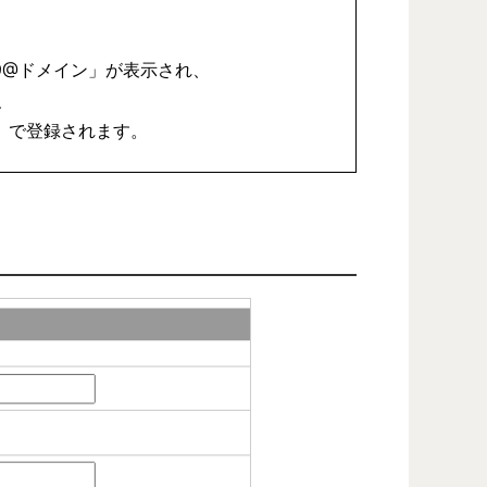
。
999@ドメイン」が表示され、
、
ン」で登録されます。