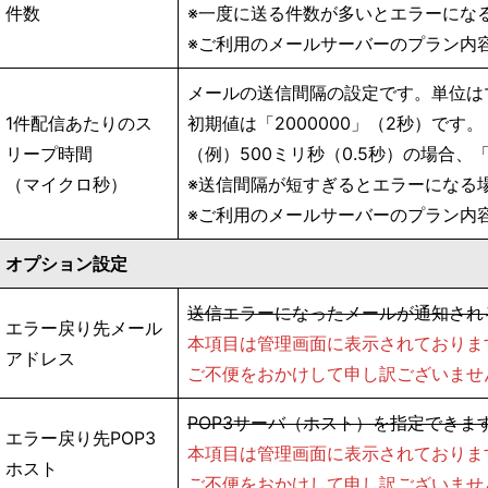
件数
※一度に送る件数が多いとエラーにな
※ご利用のメールサーバーのプラン内
メールの送信間隔の設定です。単位は
1件配信あたりのス
初期値は「2000000」（2秒）です。
リープ時間
（例）500ミリ秒（0.5秒）の場合、「
（マイクロ秒）
※送信間隔が短すぎるとエラーになる
※ご利用のメールサーバーのプラン内
オプション設定
送信エラーになったメールが通知され
エラー戻り先メール
本項目は管理画面に表示されておりま
アドレス
ご不便をおかけして申し訳ございません。(2
POP3サーバ（ホスト）を指定できま
エラー戻り先POP3
本項目は管理画面に表示されておりま
ホスト
ご不便をおかけして申し訳ございません。(2