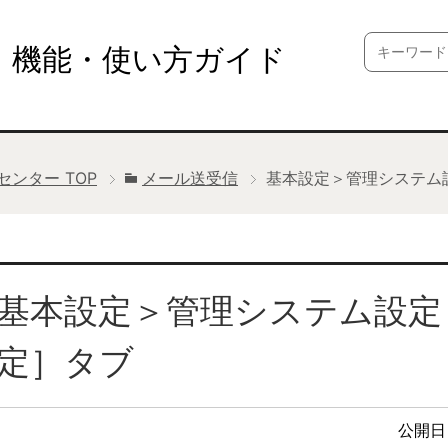
Search
機能・使い方ガイド
for:
プセンター
TOP
メール送受信
基本設定＞管理システム
基本設定＞管理システム設定
定］タブ
公開日 