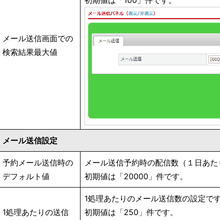
メール送信画面での
検索結果最大値
メール送信設定
予約メール送信時の
メール送信予約時の配信数（１日あた
デフォルト値
初期値は「20000」件です。
1処理あたりのメール送信数の設定で
1処理あたりの送信
初期値は「250」件です。