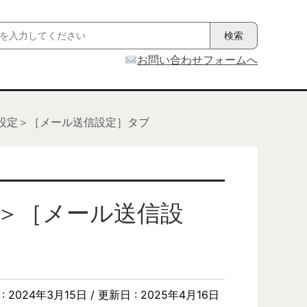
お問い合わせフォームへ
設定＞［メール送信設定］タブ
＞［メール送信設
:
2024年3月15日
/ 更新日 :
2025年4月16日