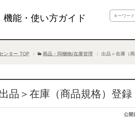
Search
機能・使い方ガイド
for:
プセンター
TOP
商品・同梱物/在庫管理
出品＞在庫（商
出品＞在庫（商品規格）登録
公開