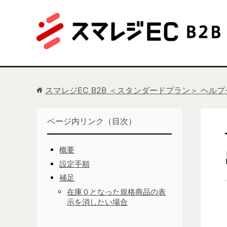
スマレジEC B2B ＜スタンダードプラン＞ ヘル
ページ内リンク（目次）
概要
設定手順
補足
在庫０となった規格商品の表
示を消したい場合