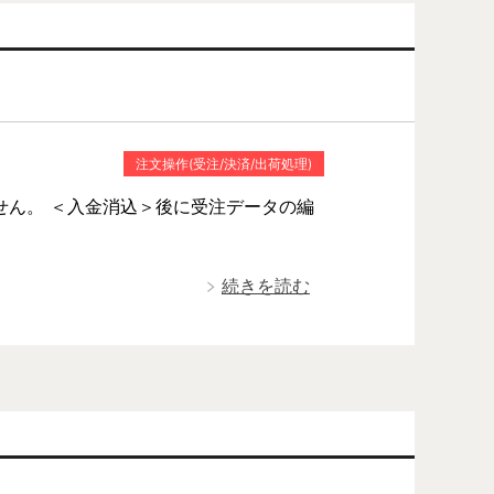
注文操作(受注/決済/出荷処理)
せん。 ＜入金消込＞後に受注データの編
続きを読む