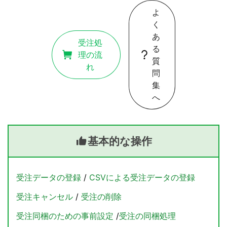
よ
く
あ
受注処
る
理の流
質
れ
問
集
へ
基本的な操作
受注データの登録
/
CSVによる受注データの登録
受注キャンセル
/
受注の削除
受注同梱のための事前設定
/
受注の同梱処理