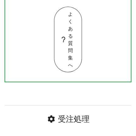
よ
く
あ
る
質
問
集
へ
受注処理