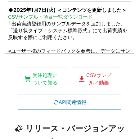
◆2025年1月7日(火) ＜コンテンツを更新しました＞
CSVサンプル・項目一覧ダウンロード
└出荷実績登録用のサンプルデータを追加しました。
「送り状タイプ：システム標準形式」にて出荷実績を
反映する際にご利用ください。
※ユーザー様のフィードバックを参考に、データにサン
プル行を追加しました。伴ってデータ形式をExcel形式
に変更しています。
受注処理に
CSVサンプ
◆11月8日(金) ＜記事公開のお知らせ＞
ついて知る
ル／動画
オプション機能一覧とお申込方法
└本プランでご利用可能なオプション一覧の確認と、申
込書のダウンロードが可能です。
API関連情報
リリース・バージョンアッ