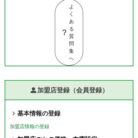
よ
く
あ
る
質
問
集
へ
加盟店登録（会員登録）
基本情報の登録
加盟店情報の登録